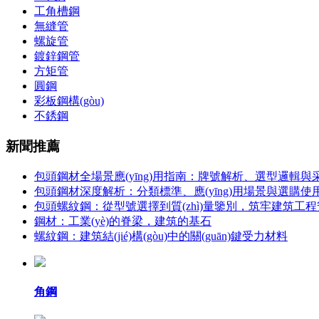
工角槽鋼
無縫管
螺旋管
鍍鋅鋼管
方矩管
圓鋼
彩板鋼構(gòu)
不銹鋼
新聞推薦
包頭鋼材全場景應(yīng)用指南：牌號解析、選型邏輯
包頭鋼材深度解析：分類標準、應(yīng)用場景與選購使
包頭螺紋鋼：從型號選擇到質(zhì)量鑒別，筑牢建筑工
鋼材：工業(yè)的脊梁，建筑的基石
螺紋鋼：建筑結(jié)構(gòu)中的關(guān)鍵受力材料
角鋼