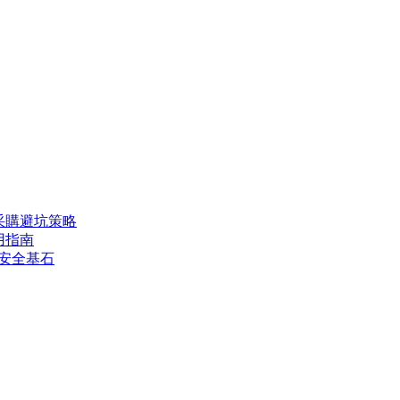
與采購避坑策略
用指南
程安全基石